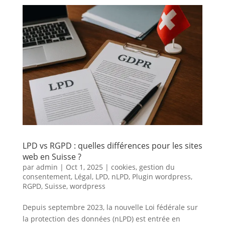
LPD vs RGPD : quelles différences pour les sites
web en Suisse ?
par
admin
|
Oct 1, 2025
|
cookies
,
gestion du
consentement
,
Légal
,
LPD
,
nLPD
,
Plugin wordpress
,
RGPD
,
Suisse
,
wordpress
Depuis septembre 2023, la nouvelle Loi fédérale sur
la protection des données (nLPD) est entrée en